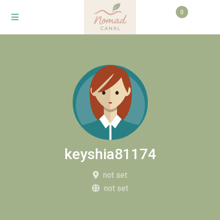
0
keyshia81174
not set
not set