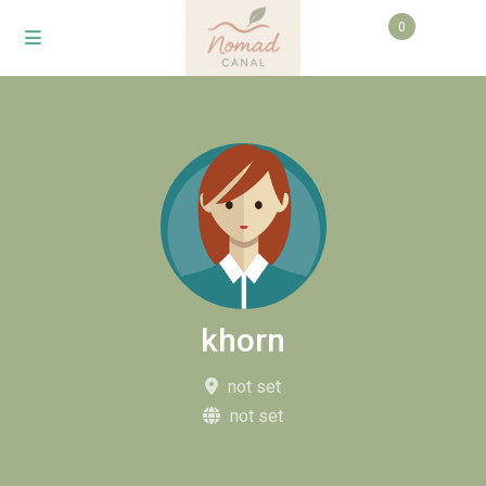
0
khorn
not set
not set