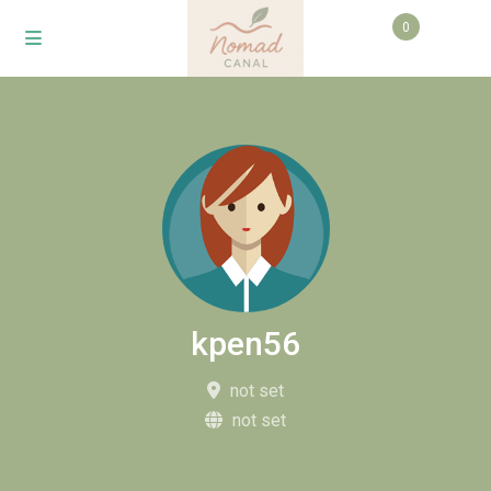
0
kpen56
not set
not set