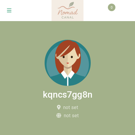
0
kqncs7gg8n
not set
not set