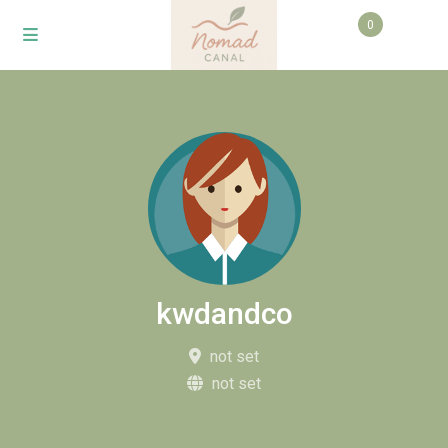
0
kwdandco
not set
not set