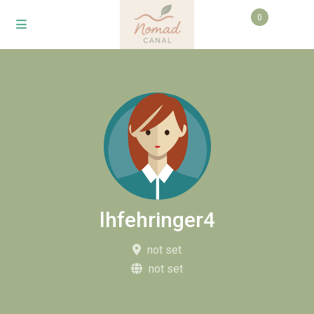
0
lhfehringer4
not set
not set