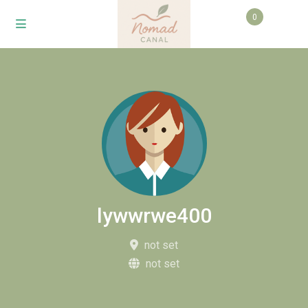
0
lywwrwe400
not set
not set