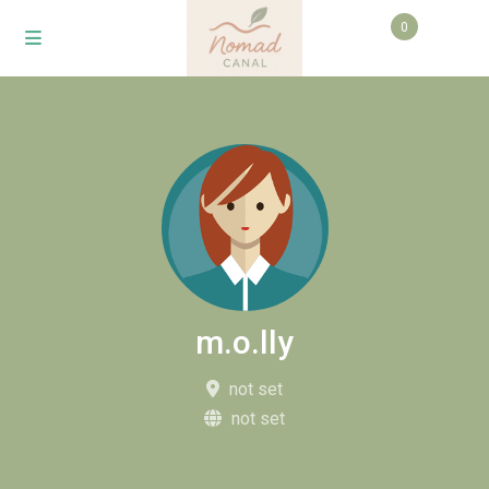
0
m.o.lly
not set
not set