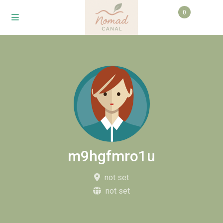
0
m9hgfmro1u
not set
not set