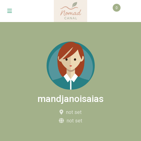
0
mandjanoisaias
not set
not set