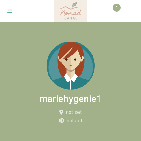
0
mariehygenie1
not set
not set