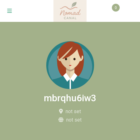
0
mbrqhu6iw3
not set
not set