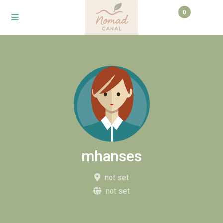
0
mhanses
not set
not set