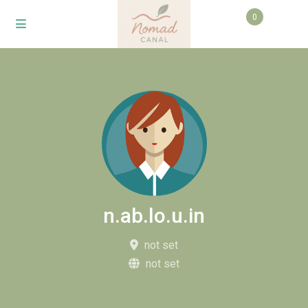
0
n.ab.lo.u.in
not set
not set