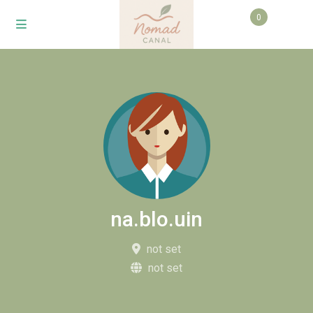
0
na.blo.uin
not set
not set