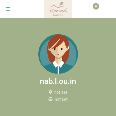
0
nab.l.ou.in
not set
not set