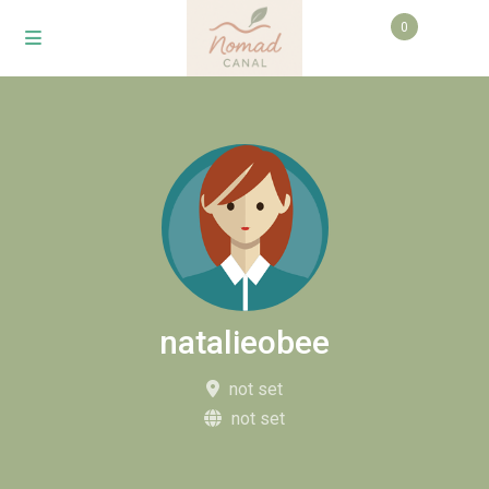
0
natalieobee
not set
not set