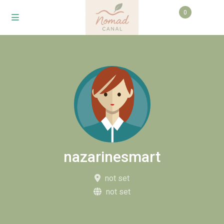
0
nazarinesmart
not set
not set