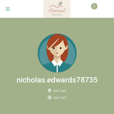
0
nicholas.edwards78735
not set
not set