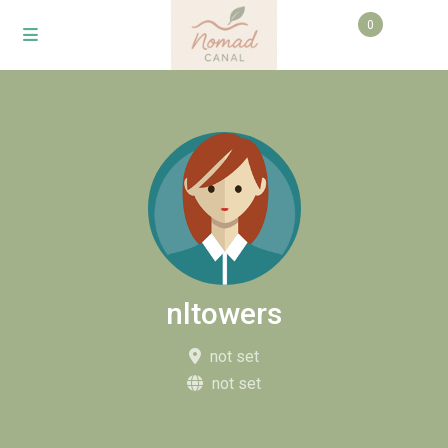
0
nltowers
not set
not set