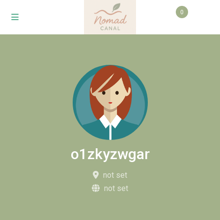
0
o1zkyzwgar
not set
not set