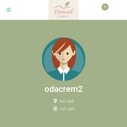
0
odacrem2
not set
not set