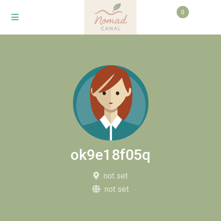
0
ok9e18f05q
not set
not set