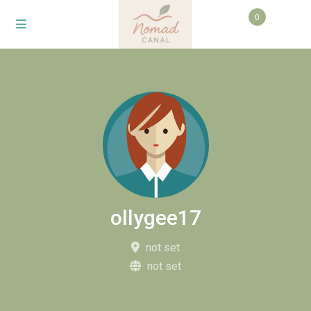
0
ollygee17
not set
not set