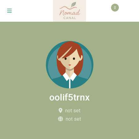
0
oolif5trnx
not set
not set