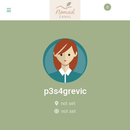
0
p3s4grevic
not set
not set