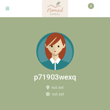
0
p71903wexq
not set
not set