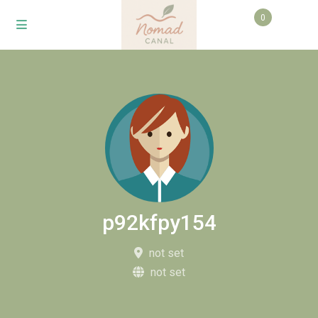
0
p92kfpy154
not set
not set