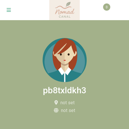
0
pb8txldkh3
not set
not set