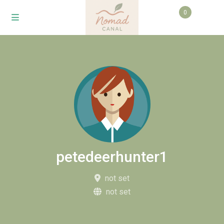
0
petedeerhunter1
not set
not set