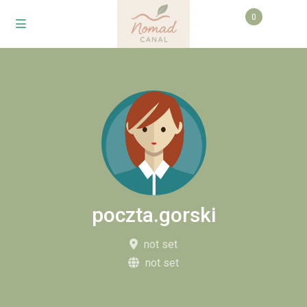
0
poczta.gorski
not set
not set