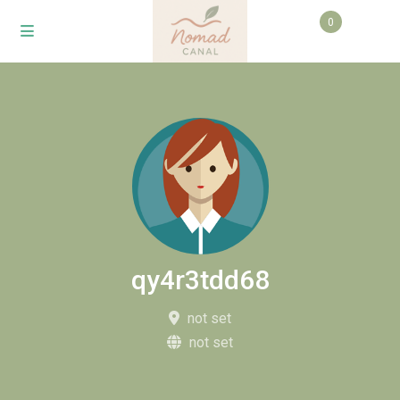
0
qy4r3tdd68
not set
not set