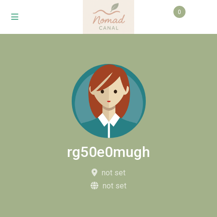
0
rg50e0mugh
not set
not set