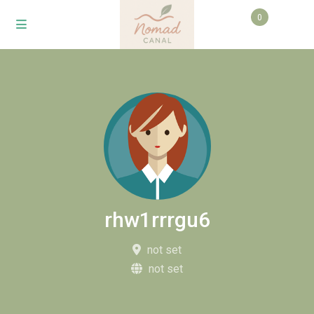
0
rhw1rrrgu6
not set
not set