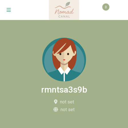
0
rmntsa3s9b
not set
not set