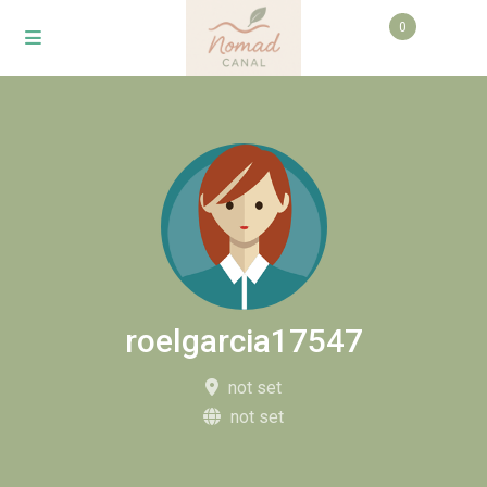
0
roelgarcia17547
not set
not set