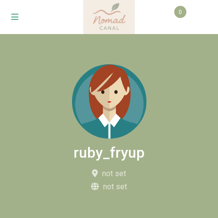
0
ruby_fryup
not set
not set