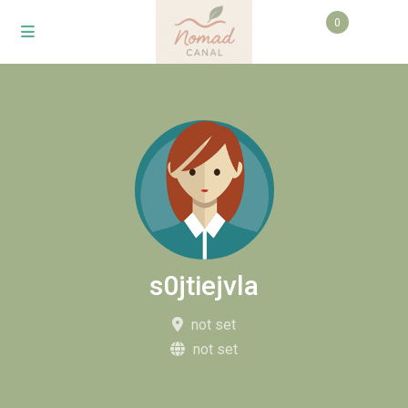
0
s0jtiejvla
not set
not set