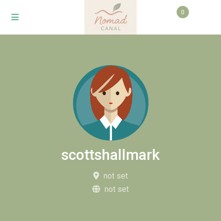
0
scottshallmark
not set
not set