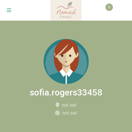
0
sofia.rogers33458
not set
not set