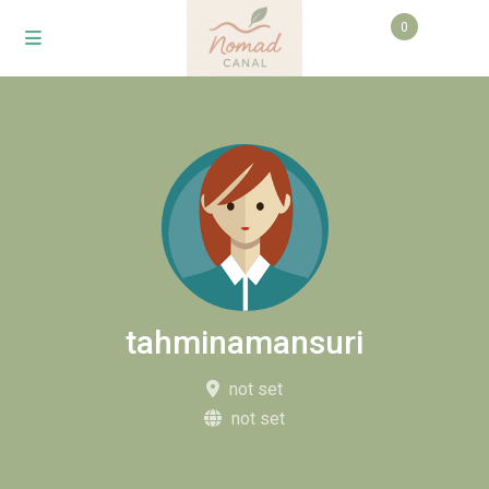
0
tahminamansuri
not set
not set