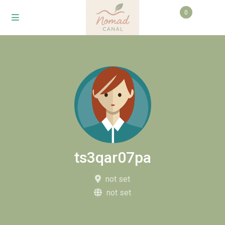
0
ts3qar07pa
not set
not set