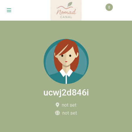
0
ucwj2d846i
not set
not set