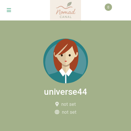
0
universe44
not set
not set