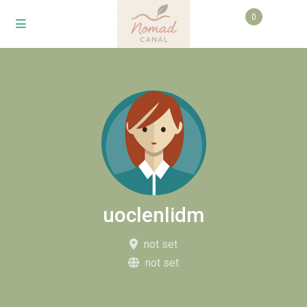
0
uoclenlidm
not set
not set