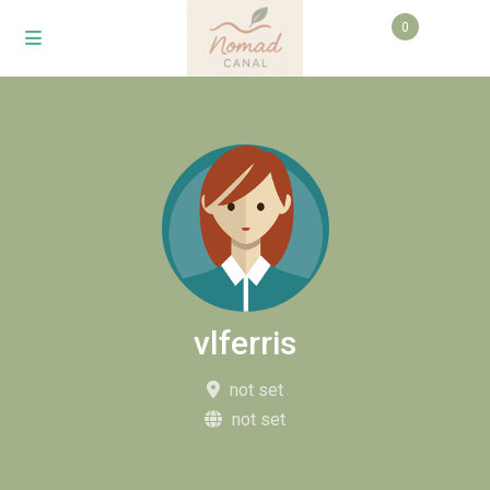
0
vlferris
not set
not set