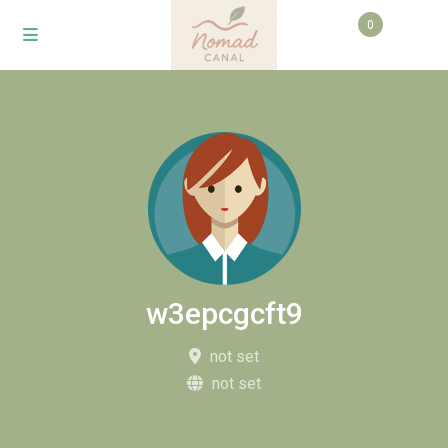
0
w3epcgcft9
not set
not set