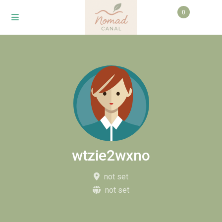
0
wtzie2wxno
not set
not set