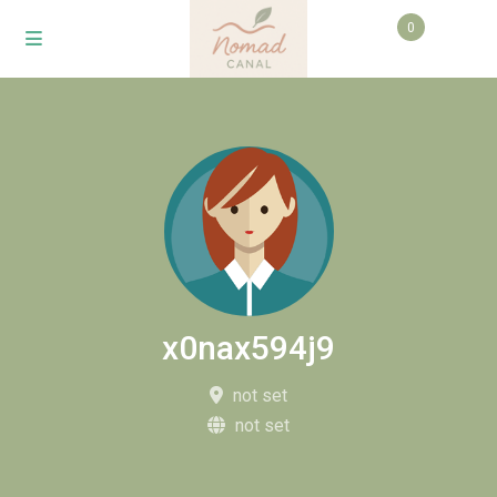
0
x0nax594j9
not set
not set