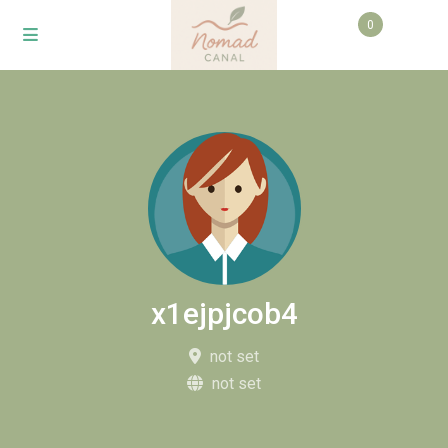
0
x1ejpjcob4
not set
not set